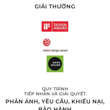
GIẢI THƯỞNG
QUY TRÌNH
TIẾP NHẬN VÀ GIẢI QUYẾT
PHẢN ÁNH, YÊU CẦU, KHIẾU NẠI,
BẢO HÀNH