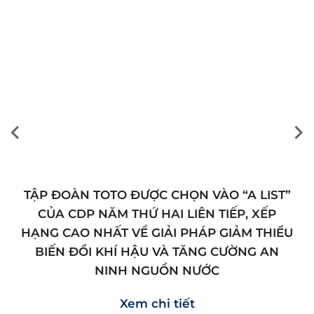
TẬP ĐOÀN TOTO ĐƯỢC CHỌN VÀO “A LIST”
CỦA CDP NĂM THỨ HAI LIÊN TIẾP, XẾP
HẠNG CAO NHẤT VỀ GIẢI PHÁP GIẢM THIỂU
BIẾN ĐỔI KHÍ HẬU VÀ TĂNG CƯỜNG AN
NINH NGUỒN NƯỚC
Xem chi tiết