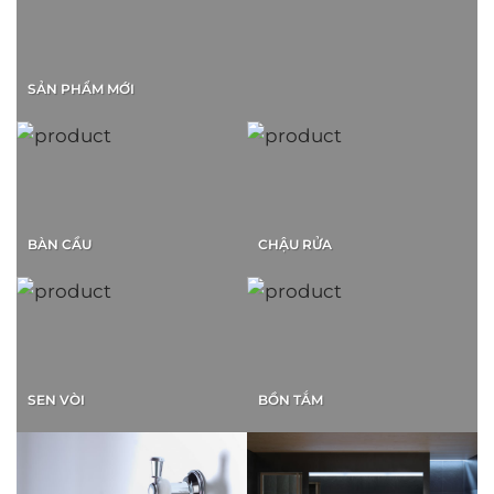
SẢN PHẨM MỚI
BÀN CẦU
CHẬU RỬA
SEN VÒI
BỒN TẮM