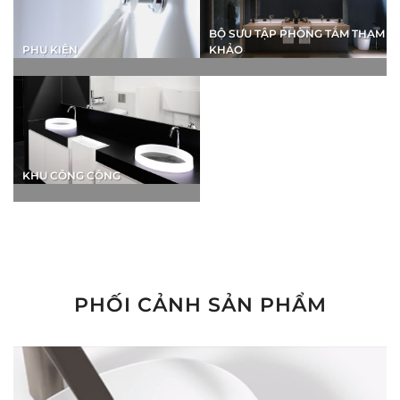
BỘ SƯU TẬP PHÒNG TẮM THAM
PHỤ KIỆN
KHẢO
KHU CÔNG CỘNG
PHỐI CẢNH SẢN PHẨM